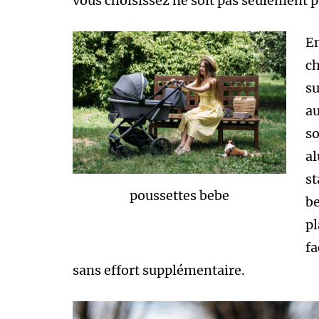
vous choisissez ne soit pas seulement 
En
ch
su
au
so
al
st
poussettes bebe
be
pl
fa
sans effort supplémentaire.