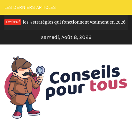
Passer
LES DERNIERS ARTICLES
au
s B2B : les 5 stratégies qui fonctionnent vraiment en 2026
Exclusif
contenu
I
samedi, Août 8, 2026