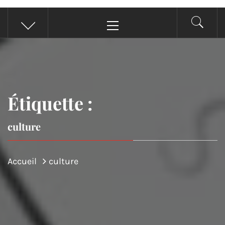
CONSEILS POUR TOUS
Astuces, conseils et actualités
Menu
principal
Étiquette :
culture
Accueil
culture