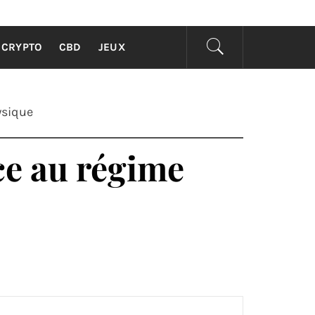
 TOUS
CRYPTO
CBD
JEUX
ysique
ce au régime